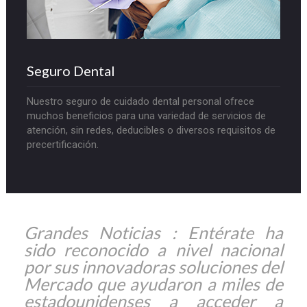
Seguro Dental
Nuestro seguro de cuidado dental personal ofrece
muchos beneficios para una variedad de servicios de
atención, sin redes, deducibles o diversos requisitos de
precertificación.
Grandes Noticias : Entérate ha
sido reconocido a nivel nacional
por sus innovadoras soluciones del
Mercado que ayudaron a miles de
estadounidenses a acceder a