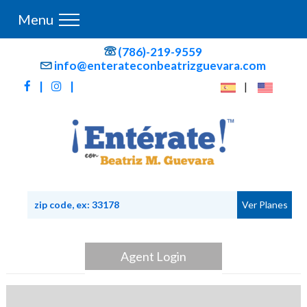
Menu
(786)-219-9559
info@enterateconbeatrizguevara.com
|
|
|
Agent Login