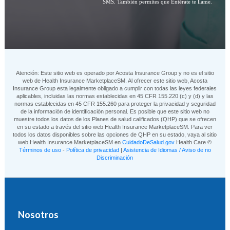
SMS. También permites que Entérate te llame.
Atención: Este sitio web es operado por Acosta Insurance Group y no es el sitio
web de Health Insurance MarketplaceSM. Al ofrecer este sitio web, Acosta
Insurance Group esta legalmente obligado a cumplir con todas las leyes federales
aplicables, incluidas las normas establecidas en 45 CFR 155.220 (c) y (d) y las
normas establecidas en 45 CFR 155.260 para proteger la privacidad y seguridad
de la información de identificación personal. Es posible que este sitio web no
muestre todos los datos de los Planes de salud calificados (QHP) que se ofrecen
en su estado a través del sitio web Health Insurance MarketplaceSM. Para ver
todos los datos disponibles sobre las opciones de QHP en su estado, vaya al sitio
web Health Insurance MarketplaceSM en
CuidadoDeSalud.gov
Health Care ©
Términos de uso
-
Política de privacidad
|
Asistencia de Idiomas / Aviso de no
Discriminación
Nosotros