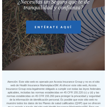
¿Necesitas un Seguro que te de
tranquilidad y confianza?
ENTÉRATE AQUÍ
Atención: Este sitio web es operado por Acosta Insurance Group y no es el sitio
web de Health Insurance MarketplaceSM. Al ofrecer este sitio web, Acosta
Insurance Group esta legalmente obligado a cumplir con todas las leyes federales
aplicables, incluidas las normas establecidas en 45 CFR 155.220 (c) y (d) y las
normas establecidas en 45 CFR 155.260 para proteger la privacidad y seguridad
de la información de identificación personal. Es posible que este sitio web no
muestre todos los datos de los Planes de salud calificados (QHP) que se ofrecen
en su estado a través del sitio web Health Insurance MarketplaceSM. Para ver